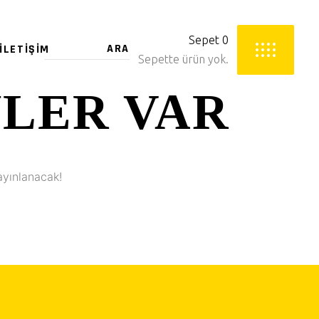
Sepet
0
İLETIŞIM
Sepette ürün yok.
YLER VAR
ayınlanacak!