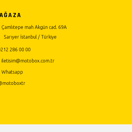
AĞAZA
Çamlıtepe mah Akgün cad. 69A
Sarıyer İstanbul / Türkiye
0212 286 00 00
iletisim@motobox.com.tr
Whatsapp
@motoboxtr