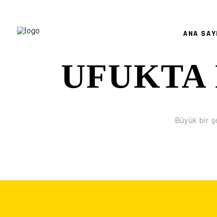
ANA SAY
UFUKTA 
Büyük bir ş