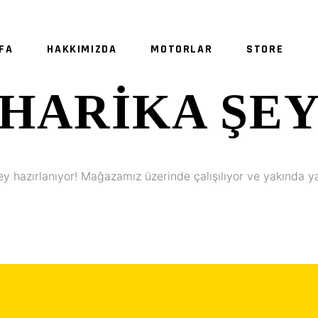
FA
HAKKIMIZDA
MOTORLAR
STORE
HARIKA ŞE
ey hazırlanıyor! Mağazamız üzerinde çalışılıyor ve yakında y