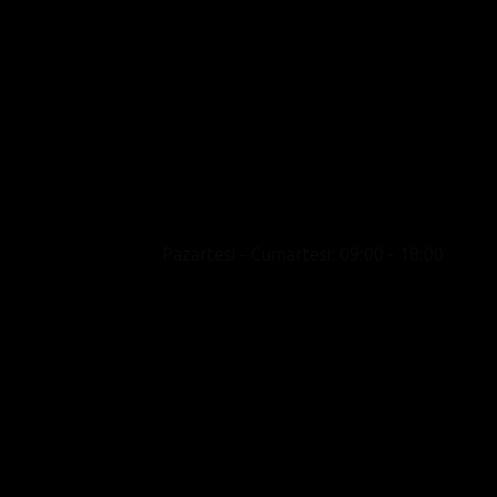
Motosikleti yalnızca bir ulaşım aracı değil bir
yaşam biçimi olarak konumlandıran, premium
marka portföyü, uzman kadrosu ve kültür odak
yaklaşımıyla showroom deneyimini satışın
ötesine taşıyan yeni nesil bir motosiklet
merkezidir.
Pazartesi - Cumartesi: 09:00 - 18:00