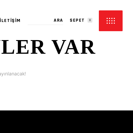
SEPET
İLETIŞIM
0
YLER VAR
PETTE ÜRÜN YOK.
ayınlanacak!