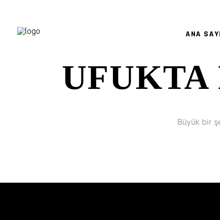
ANA SAY
UFUKTA 
Büyük bir ş