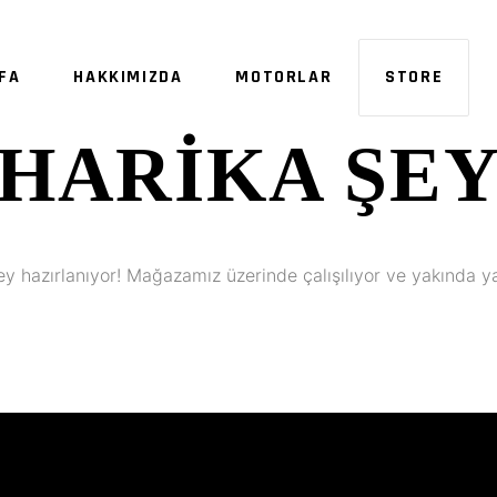
FA
HAKKIMIZDA
MOTORLAR
STORE
HARIKA ŞE
SE
ey hazırlanıyor! Mağazamız üzerinde çalışılıyor ve yakında y