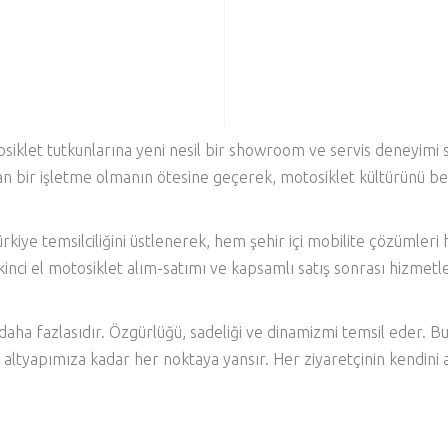
otosiklet tutkunlarına yeni nesil bir showroom ve servis deneyim
an bir işletme olmanın ötesine geçerek, motosiklet kültürünü 
kiye temsilciliğini üstlenerek, hem şehir içi mobilite çözümle
ikinci el motosiklet alım-satımı ve kapsamlı satış sonrası hizmet
 daha fazlasıdır. Özgürlüğü, sadeliği ve dinamizmi temsil eder.
ital altyapımıza kadar her noktaya yansır. Her ziyaretçinin kendin