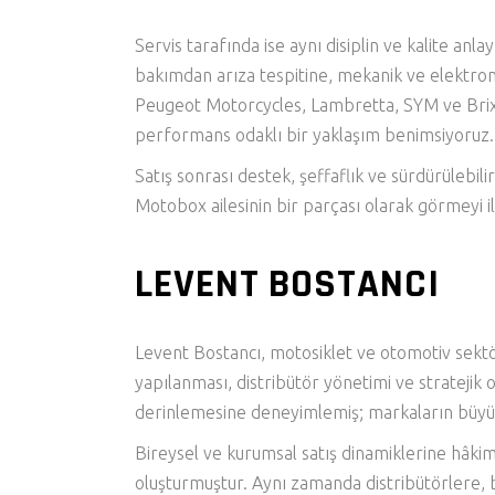
Servis tarafında ise aynı disiplin ve kalite anl
bakımdan arıza tespitine, mekanik ve elektron
Peugeot Motorcycles
,
Lambretta
,
SYM
ve
Bri
performans odaklı bir yaklaşım benimsiyoruz. Biz
Satış sonrası destek, şeffaflık ve sürdürülebil
Motobox ailesinin bir parçası olarak görmeyi il
LEVENT BOSTANCI
Levent Bostancı, motosiklet ve otomotiv sektör
yapılanması, distribütör yönetimi ve stratejik
derinlemesine deneyimlemiş; markaların büyüme
Bireysel ve kurumsal satış dinamiklerine hâkim
oluşturmuştur. Aynı zamanda distribütörlere, ba