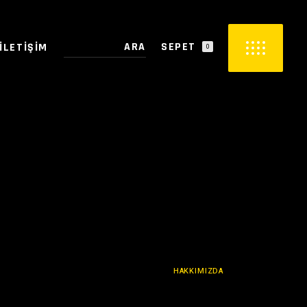
SEPET
İLETIŞIM
0
PETTE ÜRÜN YOK.
HOME
HAKKIMIZDA