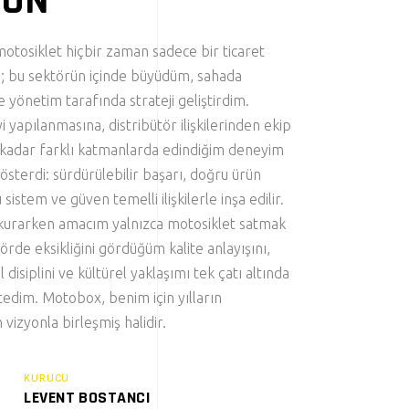
YON
motosiklet hiçbir zaman sadece bir ticaret
ı; bu sektörün içinde büyüdüm, sahada
 yönetim tarafında strateji geliştirdim.
i yapılanmasına, distribütör ilişkilerinden ekip
kadar farklı katmanlarda edindiğim deneyim
österdi: sürdürülebilir başarı, doğru ürün
sistem ve güven temelli ilişkilerle inşa edilir.
kurarken amacım yalnızca motosiklet satmak
törde eksikliğini gördüğüm kalite anlayışını,
disiplini ve kültürel yaklaşımı tek çatı altında
tedim. Motobox, benim için yılların
 vizyonla birleşmiş halidir.
KURUCU
LEVENT BOSTANCI