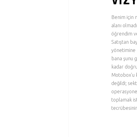
VIZ
Benim için 
alanı olmad
öğrendim ve
Satıştan bay
yönetimine 
bana şunu g
kadar doğru 
Motobox’u 
değildi; sek
operasyonel 
toplamak is
tecrübesinin