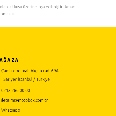
olan tutkusu üzerine inşa edilmiştir. Amaç
unmaktır.
AĞAZA
Çamlıtepe mah Akgün cad. 69A
Sarıyer İstanbul / Türkiye
0212 286 00 00
iletisim@motobox.com.tr
Whatsapp