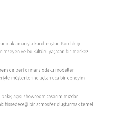
i sunmak amacıyla kurulmuştur. Kurulduğu
benimseyen ve bu kültürü yaşatan bir merkez
ri hem de performans odaklı modeller
leriyle müşterilerine uçtan uca bir deneyim
 Bu bakış açısı showroom tasarımımızdan
i ait hissedeceği bir atmosfer oluşturmak temel