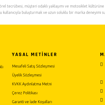
el tecrübesi, müşteri odaklı yaklaşımı ve motosiklet kültürüne 
u kullanıcıyla buluşturmak ve uzun soluklu bir marka deneyimi s
YASAL METİNLER
M
Mesafeli Satış Sözleşmesi
lı
Üyelik Sözleşmesi
KVKK Aydınlatma Metni
Çerez Politikası
Garanti ve İade Koşulları