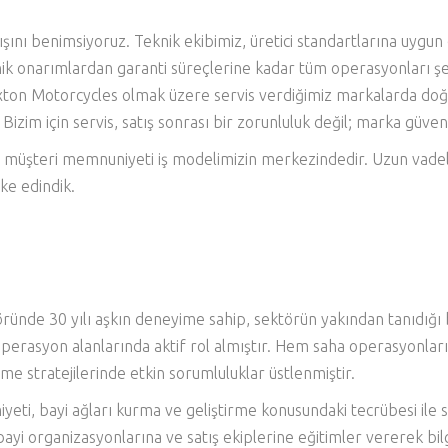
ayışını benimsiyoruz. Teknik ekibimiz, üretici standartlarına uygu
ik onarımlardan garanti süreçlerine kadar tüm operasyonları şeff
xton Motorcycles
olmak üzere servis verdiğimiz markalarda doğr
im için servis, satış sonrası bir zorunluluk değil; marka güvenin
ir müşteri memnuniyeti iş modelimizin merkezindedir. Uzun vadeli
ke edindik.
ünde 30 yılı aşkın deneyime sahip, sektörün yakından tanıdığı bi
 operasyon alanlarında aktif rol almıştır. Hem saha operasyonla
 stratejilerinde etkin sorumluluklar üstlenmiştir.
iyeti, bayi ağları kurma ve geliştirme konusundaki tecrübesi ile 
yi organizasyonlarına ve satış ekiplerine eğitimler vererek bilgi