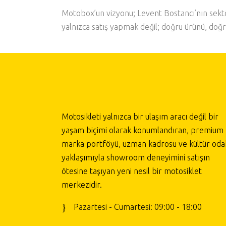
Motobox’un vizyonu; Levent Bostancı’nın sektör
yalnızca satış yapmak değil; doğru ürünü, doğr
Motosikleti yalnızca bir ulaşım aracı değil bir
yaşam biçimi olarak konumlandıran, premium
marka portföyü, uzman kadrosu ve kültür odak
yaklaşımıyla showroom deneyimini satışın
ötesine taşıyan yeni nesil bir motosiklet
merkezidir.
Pazartesi - Cumartesi: 09:00 - 18:00