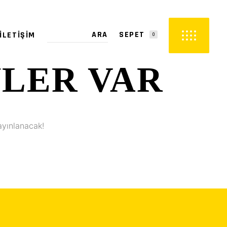
SEPET
İLETIŞIM
0
YLER VAR
PETTE ÜRÜN YOK.
ayınlanacak!