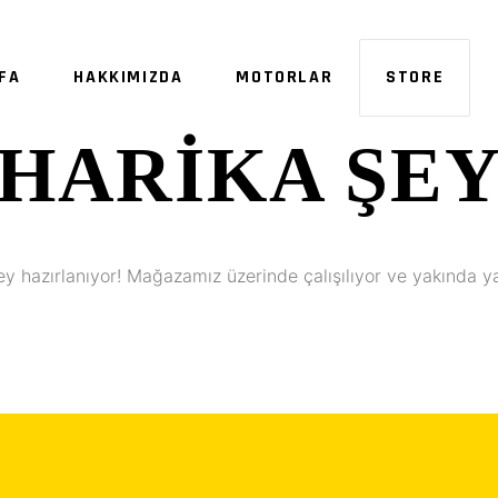
FA
HAKKIMIZDA
MOTORLAR
STORE
HARIKA ŞE
SE
ey hazırlanıyor! Mağazamız üzerinde çalışılıyor ve yakında y