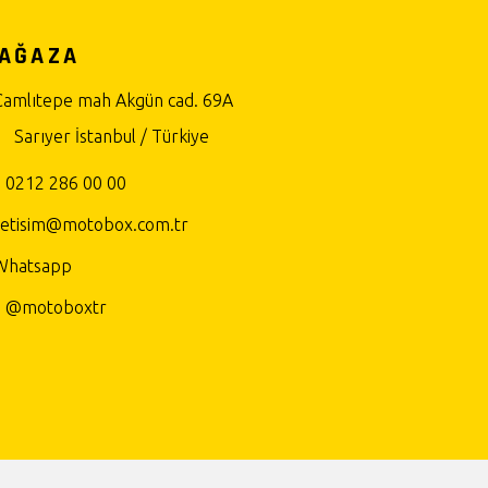
AĞAZA
Çamlıtepe mah Akgün cad. 69A
Sarıyer İstanbul / Türkiye
0212 286 00 00
iletisim@motobox.com.tr
Whatsapp
@motoboxtr