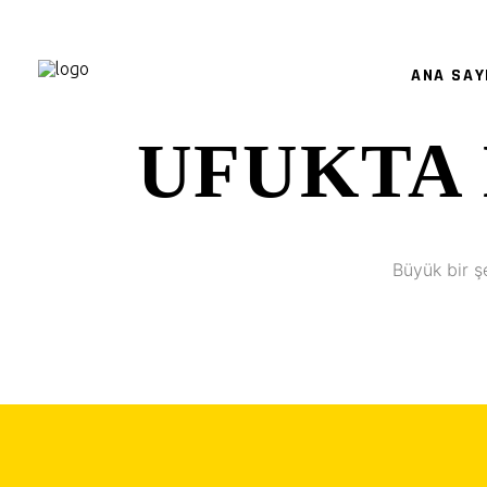
ANA SAY
UFUKTA 
Büyük bir ş