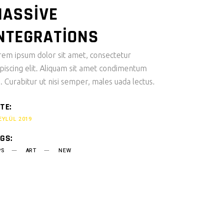
ASSIVE
NTEGRATIONS
rem ipsum dolor sit amet, consectetur
ipiscing elit. Aliquam sit amet condimentum
i. Curabitur ut nisi semper, males uada lectus.
TE:
EYLÜL 2019
GS:
PS
ART
NEW