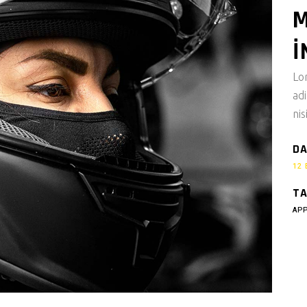
M
I
Lo
ad
nis
DA
12 
TA
AP