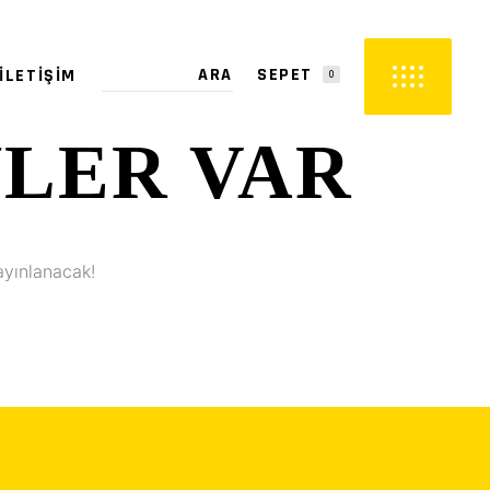
SEPET
İLETIŞIM
0
YLER VAR
PETTE ÜRÜN YOK.
ayınlanacak!