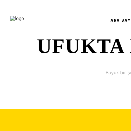
ANA SAY
UFUKTA 
Büyük bir ş