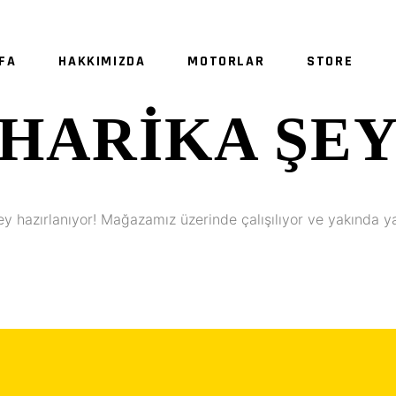
FA
HAKKIMIZDA
MOTORLAR
STORE
HARIKA ŞE
SE
ey hazırlanıyor! Mağazamız üzerinde çalışılıyor ve yakında y