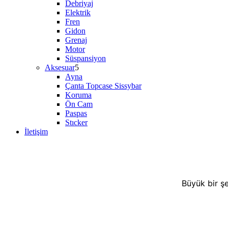
Debriyaj
Elektrik
Fren
Gidon
Grenaj
Motor
Süspansiyon
Aksesuar
Ayna
Çanta Topcase Sissybar
Koruma
Ön Cam
Paspas
Stıcker
İletişim
Büyük bir şe