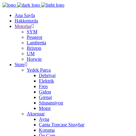
Ana Sayfa
Hakkımızda
Motorlar
SYM
Peugeot
Lambretta
Brixton
UM
Horwin
Store
Yedek Parça
Debriyaj
Elektrik
Fren
Gidon
Grenaj
Süspansiyon
Motor
Aksesuar
Ayna
Çanta Topcase Sissybar
Koruma
Ön Cam