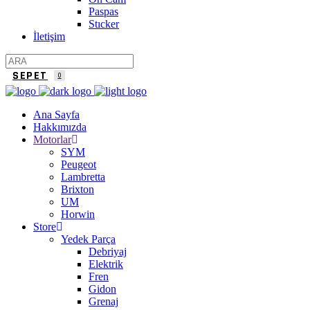
Paspas
Stıcker
İletişim
SEPET
0
Ana Sayfa
Hakkımızda
Motorlar
SYM
Peugeot
Lambretta
Brixton
UM
Horwin
Store
Yedek Parça
Debriyaj
Elektrik
Fren
Gidon
Grenaj