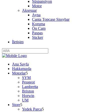
Süspansiyon
Motor
Aksesuar
Ayna
Çanta Topcase Sissybar
Koruma
Ön Cam
Paspas
Stıcker
İletişim
Ana Sayfa
Hakkımızda
Motorlar
SYM
Peugeot
Lambretta
Brixton
Horwin
UM
Store
Yedek Parça