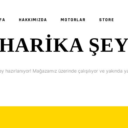
FA
HAKKIMIZDA
MOTORLAR
STORE
HARIKA ŞE
ey hazırlanıyor! Mağazamız üzerinde çalışılıyor ve yakında y