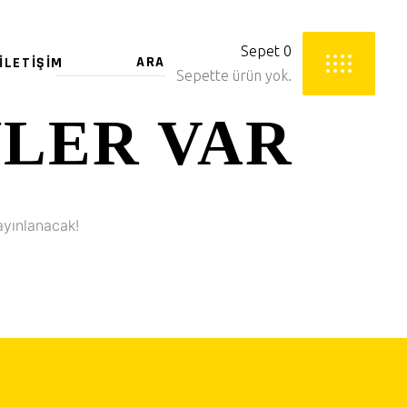
Sepet
0
İLETIŞIM
Sepette ürün yok.
YLER VAR
ayınlanacak!