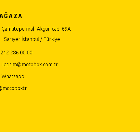
AĞAZA
Çamlıtepe mah Akgün cad. 69A
Sarıyer İstanbul / Türkiye
0212 286 00 00
iletisim@motobox.com.tr
Whatsapp
@motoboxtr