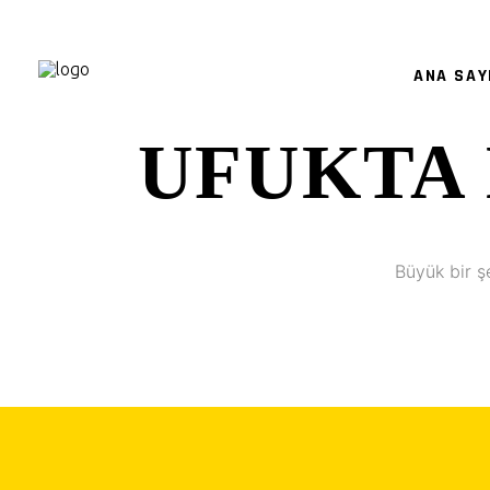
ANA SAY
UFUKTA 
Büyük bir ş