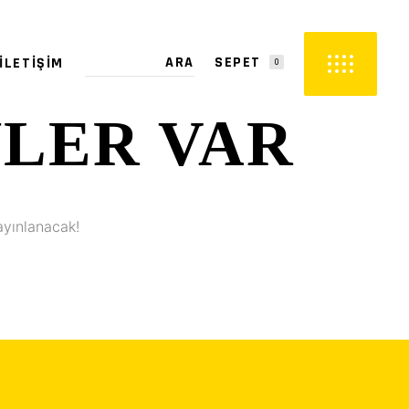
SEPET
İLETIŞIM
0
YLER VAR
PETTE ÜRÜN YOK.
ayınlanacak!