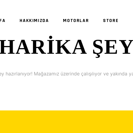
FA
HAKKIMIZDA
MOTORLAR
STORE
HARIKA ŞE
SE
ey hazırlanıyor! Mağazamız üzerinde çalışılıyor ve yakında y