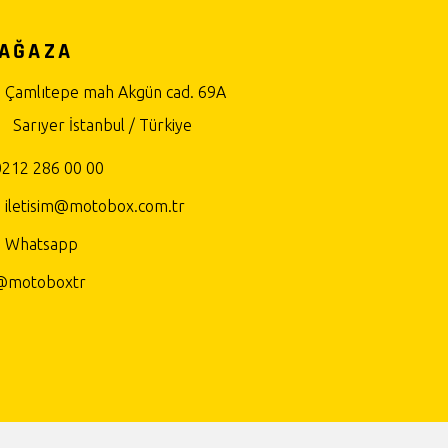
AĞAZA
Çamlıtepe mah Akgün cad. 69A
Sarıyer İstanbul / Türkiye
0212 286 00 00
iletisim@motobox.com.tr
Whatsapp
@motoboxtr