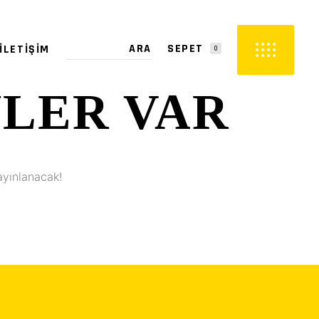
SEPET
İLETIŞIM
0
YLER VAR
PETTE ÜRÜN YOK.
ayınlanacak!