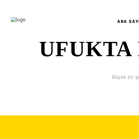
ANA SAY
UFUKTA 
Büyük bir ş