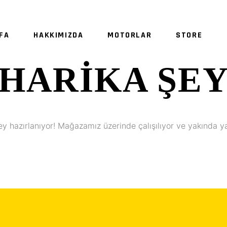
FA
HAKKIMIZDA
MOTORLAR
STORE
HARIKA ŞE
SE
ey hazırlanıyor! Mağazamız üzerinde çalışılıyor ve yakında y