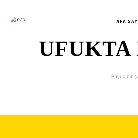
ANA SAY
UFUKTA 
Büyük bir ş