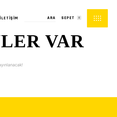
SEPET
İLETIŞIM
0
YLER VAR
PETTE ÜRÜN YOK.
ayınlanacak!