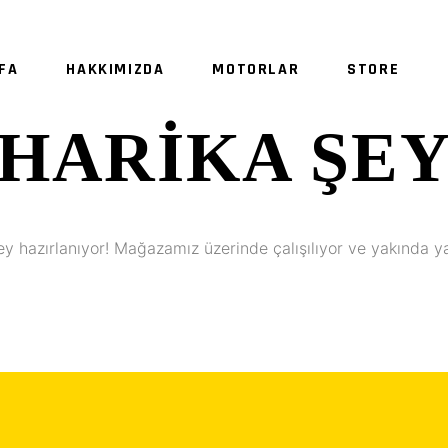
FA
HAKKIMIZDA
MOTORLAR
STORE
HARIKA ŞE
SE
ey hazırlanıyor! Mağazamız üzerinde çalışılıyor ve yakında y