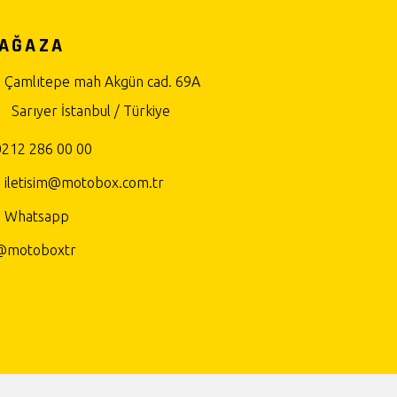
AĞAZA
Çamlıtepe mah Akgün cad. 69A
Sarıyer İstanbul / Türkiye
0212 286 00 00
iletisim@motobox.com.tr
Whatsapp
@motoboxtr