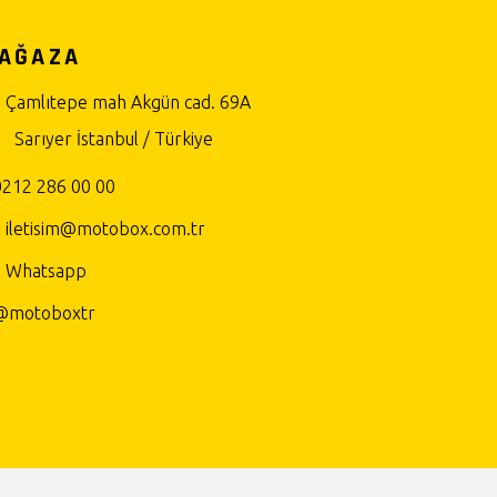
AĞAZA
Çamlıtepe mah Akgün cad. 69A
Sarıyer İstanbul / Türkiye
0212 286 00 00
iletisim@motobox.com.tr
Whatsapp
@motoboxtr