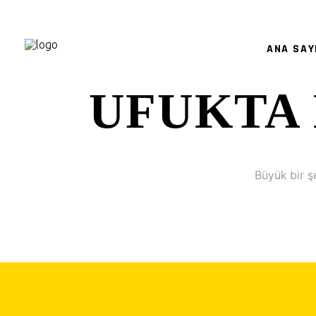
ANA SAY
UFUKTA 
Büyük bir ş