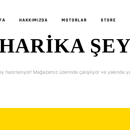
FA
HAKKIMIZDA
MOTORLAR
STORE
HARIKA ŞE
SE
ey hazırlanıyor! Mağazamız üzerinde çalışılıyor ve yakında y