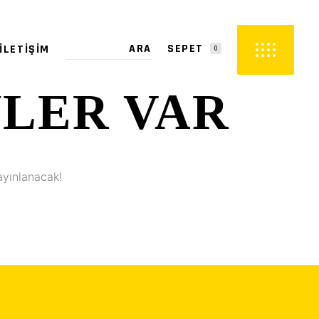
SEPET
İLETIŞIM
0
YLER VAR
PETTE ÜRÜN YOK.
ayınlanacak!