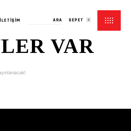
SEPET
İLETIŞIM
0
YLER VAR
PETTE ÜRÜN YOK.
ayınlanacak!