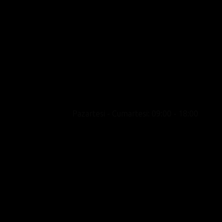
Motosikleti yalnızca bir ulaşım aracı değil bir
yaşam biçimi olarak konumlandıran, premium
marka portföyü, uzman kadrosu ve kültür odak
yaklaşımıyla showroom deneyimini satışın
ötesine taşıyan yeni nesil bir motosiklet
merkezidir.
Pazartesi - Cumartesi: 09:00 - 18:00