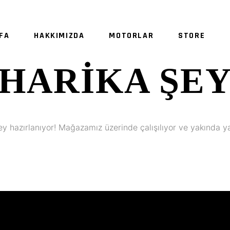
FA
HAKKIMIZDA
MOTORLAR
STORE
HARIKA ŞE
SE
ey hazırlanıyor! Mağazamız üzerinde çalışılıyor ve yakında y