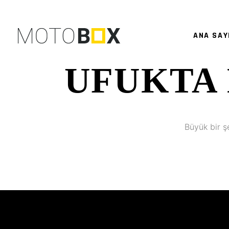
ANA SAY
UFUKTA 
Büyük bir ş