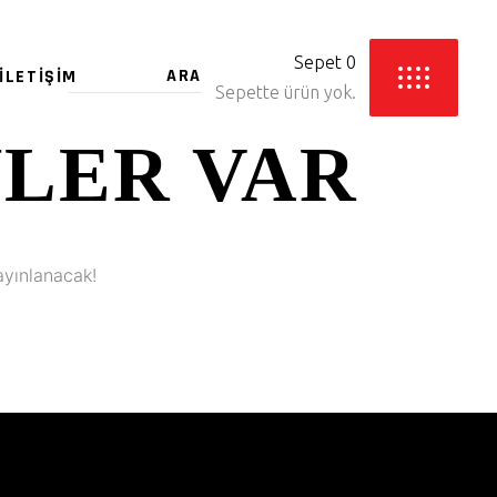
Sepet
0
İLETIŞIM
Sepette ürün yok.
YLER VAR
ayınlanacak!