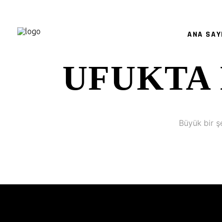
ANA SAY
UFUKTA 
Büyük bir ş