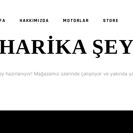
FA
HAKKIMIZDA
MOTORLAR
STORE
HARIKA ŞE
ey hazırlanıyor! Mağazamız üzerinde çalışılıyor ve yakında y