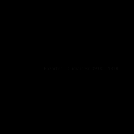
Motosikleti yalnızca bir ulaşım aracı değil bir
yaşam biçimi olarak konumlandıran, premium
marka portföyü, uzman kadrosu ve kültür odak
yaklaşımıyla showroom deneyimini satışın
ötesine taşıyan yeni nesil bir motosiklet
merkezidir.
Pazartesi - Cumartesi: 09:00 - 18:00