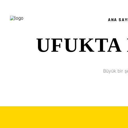
ANA SAY
UFUKTA 
Büyük bir ş