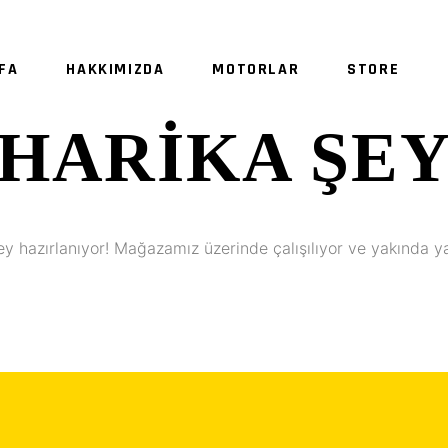
FA
HAKKIMIZDA
MOTORLAR
STORE
HARIKA ŞE
SE
ey hazırlanıyor! Mağazamız üzerinde çalışılıyor ve yakında y