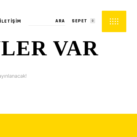
SEPET
İLETIŞIM
0
YLER VAR
PETTE ÜRÜN YOK.
ayınlanacak!