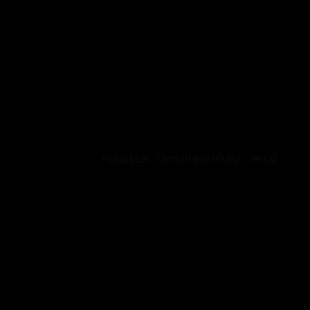
Motosikleti yalnızca bir ulaşım aracı değil bir
yaşam biçimi olarak konumlandıran, premium
marka portföyü, uzman kadrosu ve kültür odak
yaklaşımıyla showroom deneyimini satışın
ötesine taşıyan yeni nesil bir motosiklet
merkezidir.
Pazartesi - Cumartesi: 09:00 - 18:00