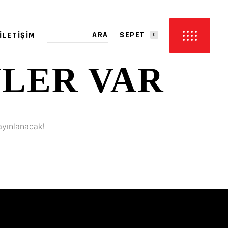
SEPET
İLETIŞIM
0
YLER VAR
PETTE ÜRÜN YOK.
ayınlanacak!