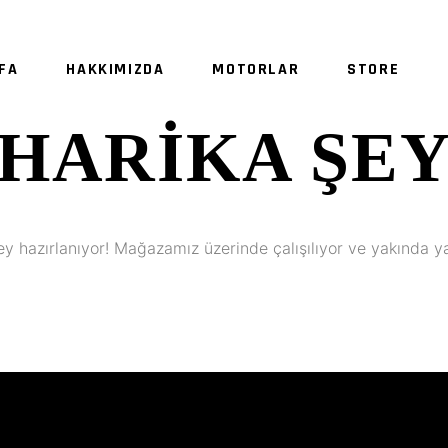
FA
HAKKIMIZDA
MOTORLAR
STORE
HARIKA ŞE
SE
ey hazırlanıyor! Mağazamız üzerinde çalışılıyor ve yakında y