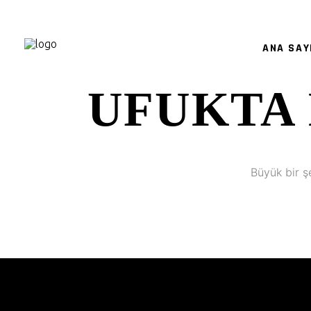
ANA SAY
UFUKTA 
Büyük bir ş