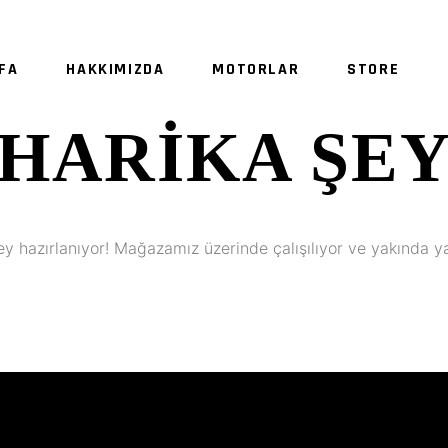
FA
HAKKIMIZDA
MOTORLAR
STORE
HARIKA ŞE
ey hazırlanıyor! Mağazamız üzerinde çalışılıyor ve yakında y