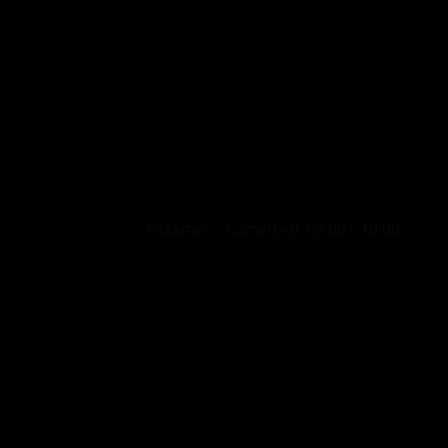
Motosikleti yalnızca bir ulaşım aracı değil bir
yaşam biçimi olarak konumlandıran, premium
marka portföyü, uzman kadrosu ve kültür odak
yaklaşımıyla showroom deneyimini satışın
ötesine taşıyan yeni nesil bir motosiklet
merkezidir.
Pazartesi - Cumartesi: 09:00 - 18:00