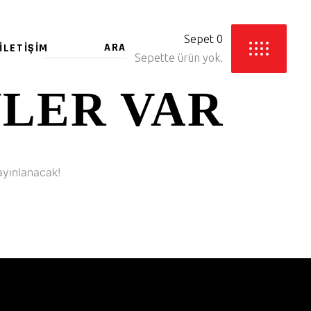
Sepet
0
İLETIŞIM
Sepette ürün yok.
YLER VAR
ayınlanacak!