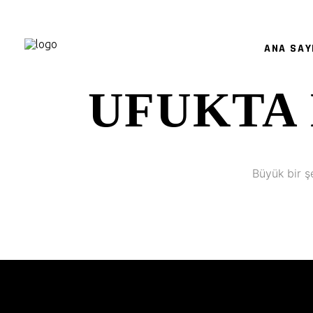
ANA SAY
UFUKTA 
Büyük bir ş