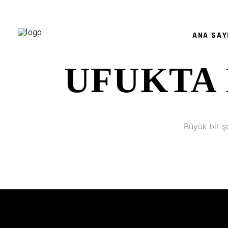
ANA SAY
UFUKTA 
Büyük bir ş