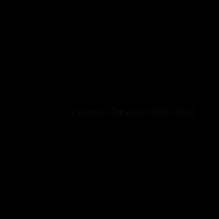
Motosikleti yalnızca bir ulaşım aracı değil bir
yaşam biçimi olarak konumlandıran, premium
marka portföyü, uzman kadrosu ve kültür odak
yaklaşımıyla showroom deneyimini satışın
ötesine taşıyan yeni nesil bir motosiklet
merkezidir.
Pazartesi - Cumartesi: 09:00 - 18:00