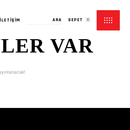
SEPET
İLETIŞIM
0
YLER VAR
PETTE ÜRÜN YOK.
ayınlanacak!