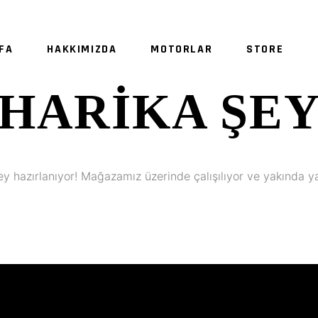
FA
HAKKIMIZDA
MOTORLAR
STORE
HARIKA ŞE
SE
ey hazırlanıyor! Mağazamız üzerinde çalışılıyor ve yakında y