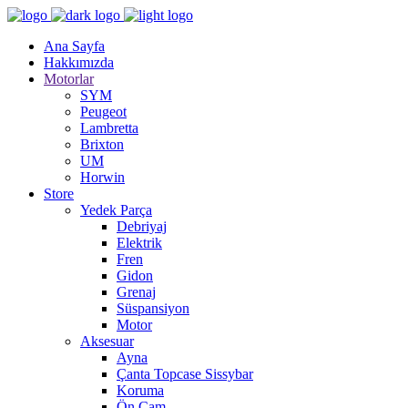
Ana Sayfa
Hakkımızda
Motorlar
SYM
Peugeot
Lambretta
Brixton
UM
Horwin
Store
Yedek Parça
Debriyaj
Elektrik
Fren
Gidon
Grenaj
Süspansiyon
Motor
Aksesuar
Ayna
Çanta Topcase Sissybar
Koruma
Ön Cam