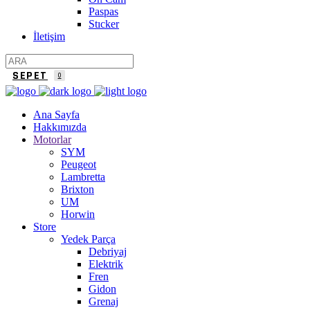
Paspas
Stıcker
İletişim
SEPET
0
Ana Sayfa
Hakkımızda
Motorlar
SYM
Peugeot
Lambretta
Brixton
UM
Horwin
Store
Yedek Parça
Debriyaj
Elektrik
Fren
Gidon
Grenaj