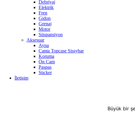
Debriyaj
Elektrik
Fren
Gidon
Grenaj
Motor
Süspansiyon
Aksesuar
Ayna
Çanta Topcase Sissybar
Koruma
Ön Cam
Paspas
Stıcker
İletişim
Büyük bir şe