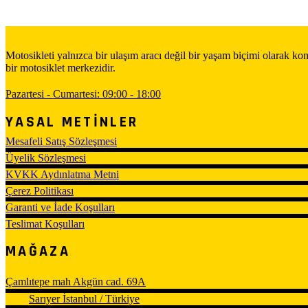
Motosikleti yalnızca bir ulaşım aracı değil bir yaşam biçimi olarak 
bir motosiklet merkezidir.
Pazartesi - Cumartesi: 09:00 - 18:00
YASAL METİNLER
Mesafeli Satış Sözleşmesi
Üyelik Sözleşmesi
KVKK Aydınlatma Metni
Çerez Politikası
Garanti ve İade Koşulları
Teslimat Koşulları
MAĞAZA
Çamlıtepe mah Akgün cad. 69A
Sarıyer İstanbul / Türkiye