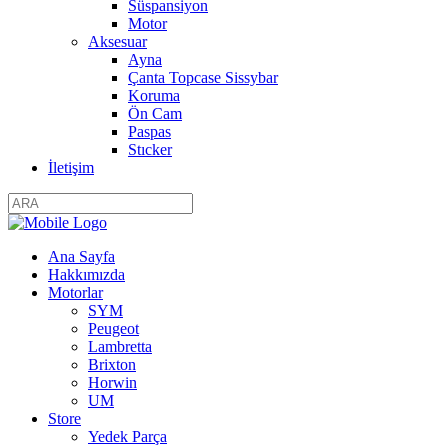
Süspansiyon
Motor
Aksesuar
Ayna
Çanta Topcase Sissybar
Koruma
Ön Cam
Paspas
Stıcker
İletişim
Ana Sayfa
Hakkımızda
Motorlar
SYM
Peugeot
Lambretta
Brixton
Horwin
UM
Store
Yedek Parça