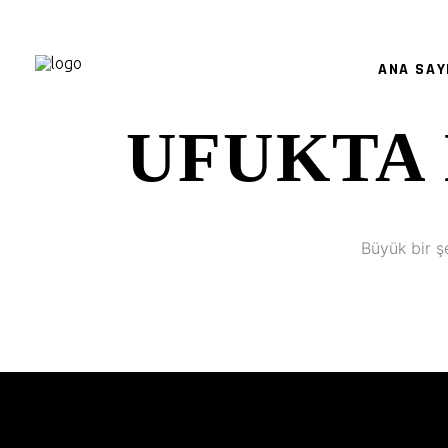
ANA SAY
UFUKTA 
Büyük bir ş