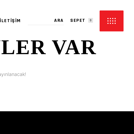
SEPET
İLETIŞIM
0
YLER VAR
PETTE ÜRÜN YOK.
ayınlanacak!