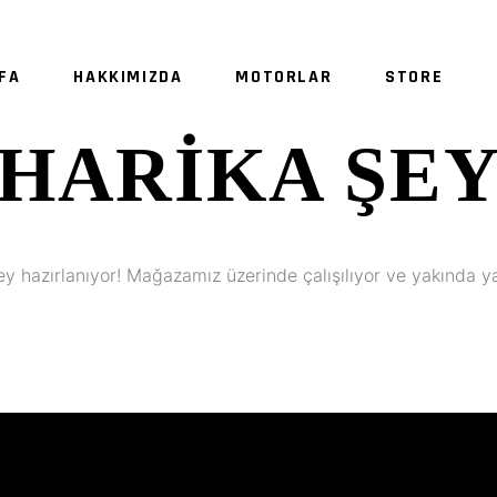
FA
HAKKIMIZDA
MOTORLAR
STORE
HARIKA ŞE
SE
ey hazırlanıyor! Mağazamız üzerinde çalışılıyor ve yakında y