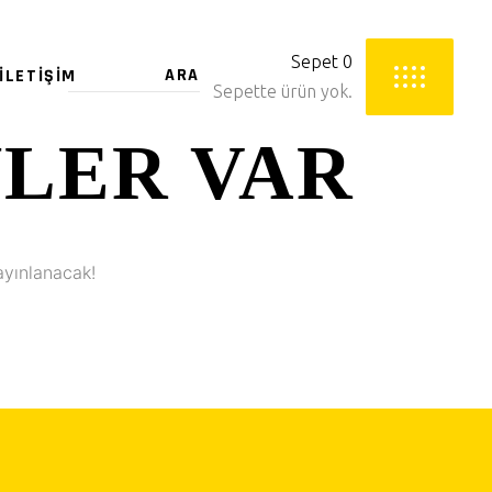
Sepet
0
İLETIŞIM
Sepette ürün yok.
YLER VAR
ayınlanacak!