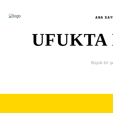
ANA SAY
UFUKTA 
Büyük bir ş