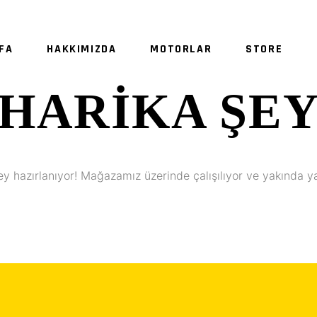
FA
HAKKIMIZDA
MOTORLAR
STORE
HARIKA ŞE
ey hazırlanıyor! Mağazamız üzerinde çalışılıyor ve yakında y