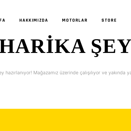
FA
HAKKIMIZDA
MOTORLAR
STORE
HARIKA ŞE
SE
ey hazırlanıyor! Mağazamız üzerinde çalışılıyor ve yakında y