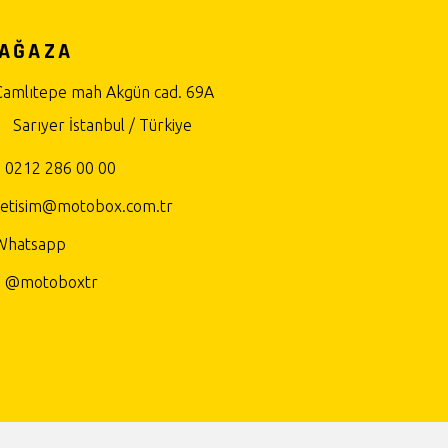
AĞAZA
Çamlıtepe mah Akgün cad. 69A
Sarıyer İstanbul / Türkiye
0212 286 00 00
iletisim@motobox.com.tr
Whatsapp
@motoboxtr