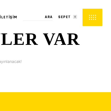
SEPET
İLETIŞIM
0
YLER VAR
PETTE ÜRÜN YOK.
ayınlanacak!