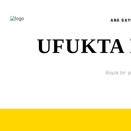
ANA SAY
UFUKTA 
Büyük bir ş