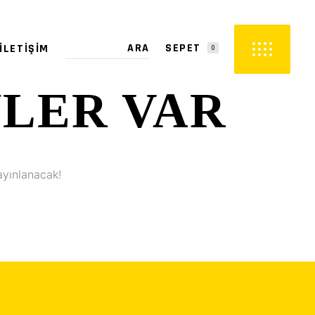
SEPET
İLETIŞIM
0
YLER VAR
PETTE ÜRÜN YOK.
ayınlanacak!