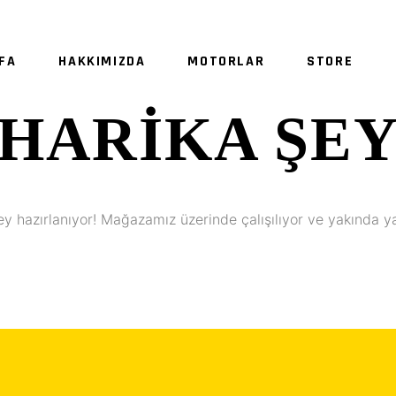
FA
HAKKIMIZDA
MOTORLAR
STORE
HARIKA ŞE
SE
ey hazırlanıyor! Mağazamız üzerinde çalışılıyor ve yakında y