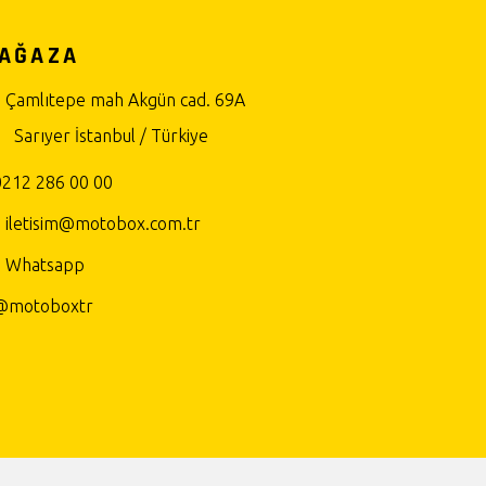
AĞAZA
Çamlıtepe mah Akgün cad. 69A
Sarıyer İstanbul / Türkiye
0212 286 00 00
iletisim@motobox.com.tr
Whatsapp
@motoboxtr