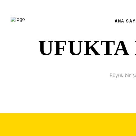
ANA SAY
UFUKTA 
Büyük bir ş