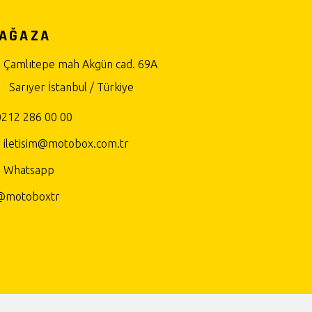
AĞAZA
Çamlıtepe mah Akgün cad. 69A
Sarıyer İstanbul / Türkiye
0212 286 00 00
iletisim@motobox.com.tr
Whatsapp
@motoboxtr