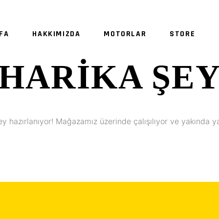
FA
HAKKIMIZDA
MOTORLAR
STORE
HARIKA ŞE
ey hazırlanıyor! Mağazamız üzerinde çalışılıyor ve yakında y