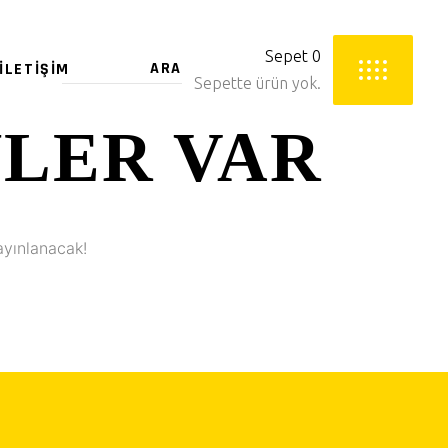
Sepet
0
İLETIŞIM
Sepette ürün yok.
YLER VAR
ayınlanacak!