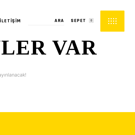
SEPET
İLETIŞIM
0
YLER VAR
PETTE ÜRÜN YOK.
ayınlanacak!