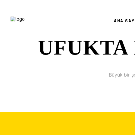
ANA SAY
UFUKTA 
Büyük bir ş