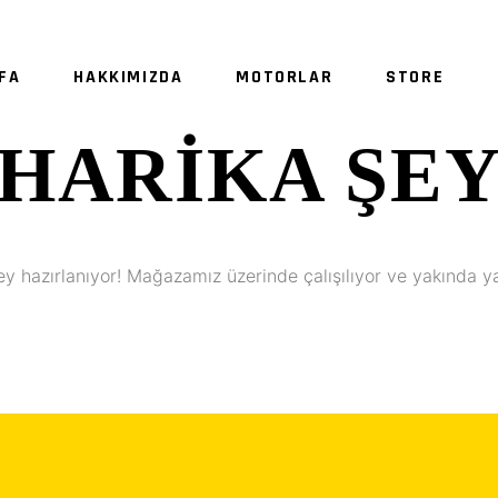
FA
HAKKIMIZDA
MOTORLAR
STORE
HARIKA ŞE
SE
ey hazırlanıyor! Mağazamız üzerinde çalışılıyor ve yakında y