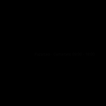
Motosikleti yalnızca bir ulaşım aracı değil bir
yaşam biçimi olarak konumlandıran, premium
marka portföyü, uzman kadrosu ve kültür odak
yaklaşımıyla showroom deneyimini satışın
ötesine taşıyan yeni nesil bir motosiklet
merkezidir.
Pazartesi - Cumartesi: 09:00 - 18:00