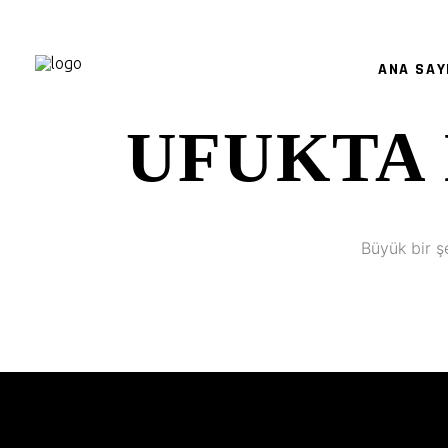
ANA SAY
UFUKTA 
Büyük bir ş