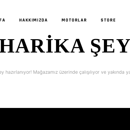
FA
HAKKIMIZDA
MOTORLAR
STORE
HARIKA ŞE
SE
ey hazırlanıyor! Mağazamız üzerinde çalışılıyor ve yakında y