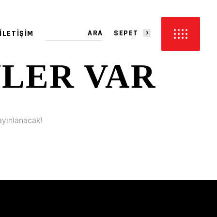
SEPET
İLETIŞIM
0
YLER VAR
PETTE ÜRÜN YOK.
ayınlanacak!